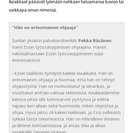
Asiakkaat pääsivät lyömään nahkaan haluamansa kuvion tai
vaikkapa oman nimensä.
”Hän on erinomainen ohjaaja”
Sunilan yksikön palveluesihenkilö
Pekka Räsänen
toimi Essin työssäoppimisen ohjaajana. Hänen
näkökulmastaan Essin työssäoppiminen sujui
erinomaisesti.
‒Essin täälläolo hyödytti kaikkia asiakkaita. Hän on
erinomainen ohjaaja ja huomaa, että hän on tehnyt
ohjaustyötä. Hän on motivoitunut ja idearikas, ja
osoittanut erittäin vahvaa tekemistä. Asiakkaidemme
kanssa pitää olla tuntosarvet pystyssä ja edetä
tapaus kerrallaan sekä huomioida, miten ohjeistaa ja
ohjaa. Hyvä jakso oli kaiken kaikkiaan, ja Essi selkeästi
tykkää tästä tekemisestä. Hän on inhimillinen ihminen
ja lämmin kohtaamisissa, ja antaa tilaa ja aikaa
asiakkaille tarpeen mukaan.