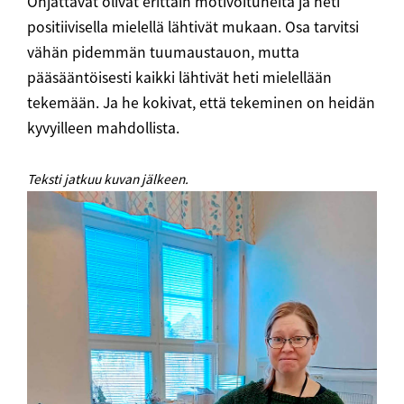
Ohjattavat olivat erittäin motivoituneita ja heti
positiivisella mielellä lähtivät mukaan. Osa tarvitsi
vähän pidemmän tuumaustauon, mutta
pääsääntöisesti kaikki lähtivät heti mielellään
tekemään. Ja he kokivat, että tekeminen on heidän
kyvyilleen mahdollista.
Teksti jatkuu kuvan jälkeen.