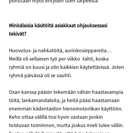
puhutaan myös erityisen tuen tarpeesta.
Minkälaisia käsitöitä asiakkaat ohjauksessasi
tekivät?
Huovutus- ja nahkatöitä, aurinkosieppareita…
Meillä oli sellainen työ per viikko -tahti, koska
ryhmiä on kuusi ja olin kaikkien käytettävissä. Joten
ryhmä päivässä oli se vauhti.
Osan kanssa pääsin tekemään vähän haastavampia
töitä, lankamandaloita, ja heitä pääsi haastamaan
enemmän kädentaidon hienomotoriikan käyttöön.
Keho ottaa välillä tosi hyvin vastaan jonkin
toistuvan toiminnon, mutta joskus mieli tulee väliin.