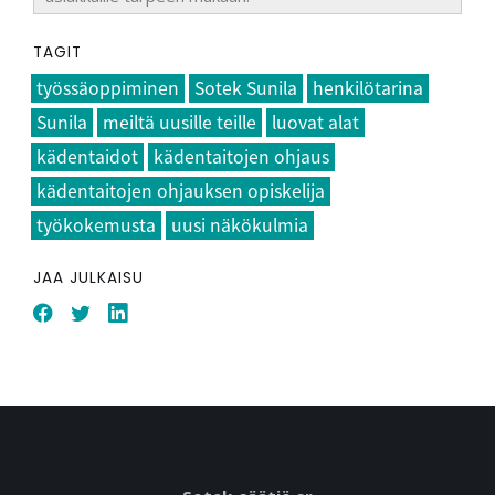
TAGIT
työssäoppiminen
Sotek Sunila
henkilötarina
Sunila
meiltä uusille teille
luovat alat
kädentaidot
kädentaitojen ohjaus
kädentaitojen ohjauksen opiskelija
työkokemusta
uusi näkökulmia
JAA JULKAISU