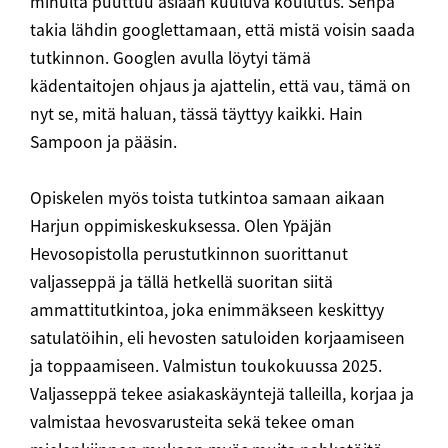
minulta puuttuu asiaan kuuluva koulutus. Senpä
takia lähdin googlettamaan, että mistä voisin saada
tutkinnon. Googlen avulla löytyi tämä
kädentaitojen ohjaus ja ajattelin, että vau, tämä on
nyt se, mitä haluan, tässä täyttyy kaikki. Hain
Sampoon ja pääsin.
Opiskelen myös toista tutkintoa samaan aikaan
Harjun oppimiskeskuksessa. Olen Ypäjän
Hevosopistolla perustutkinnon suorittanut
valjasseppä ja tällä hetkellä suoritan siitä
ammattitutkintoa, joka enimmäkseen keskittyy
satulatöihin, eli hevosten satuloiden korjaamiseen
ja toppaamiseen. Valmistun toukokuussa 2025.
Valjasseppä tekee asiakaskäyntejä talleilla, korjaa ja
valmistaa hevosvarusteita sekä tekee oman