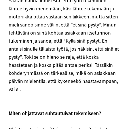
Saatan nähdä ihmisestä, että työn tekeminen
lähtee hyvin menemään, käsi lähtee tekemään ja
motoriikka ottaa vastaan sen liikkeen, mutta sitten
mieli sanoo sinne väliin, että ”et sinä pysty”. Minun
tehtäväni on siinä kohtaa asiakkaan itsetunnon
tukeminen ja sanoa, että ”Kyllä sinä pystyt. En
antaisi sinulle tällaista työtä, jos näkisin, että sinä et
pysty”. Toki se on hieno se raja, että koska
haastetaan ja koska pitää antaa periksi. Tässäkin
kohderyhmässä on tärkeää se, mikä on asiakkaan
päivän mielentila, että kykeneekö haastavampaan,
vai ei.
Miten ohjattavat suhtautuivat tekemiseen?