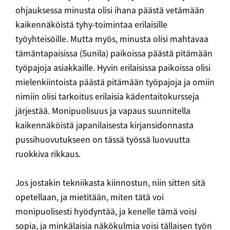
ohjauksessa minusta olisi ihana päästä vetämään
kaikennäköistä tyhy-toimintaa erilaisille
työyhteisöille. Mutta myös, minusta olisi mahtavaa
tämäntapaisissa (Sunila) paikoissa päästä pitämään
työpajoja asiakkaille. Hyvin erilaisissa paikoissa olisi
mielenkiintoista päästä pitämään työpajoja ja omiin
nimiin olisi tarkoitus erilaisia kädentaitokursseja
järjestää. Monipuolisuus ja vapaus suunnitella
kaikennäköistä japanilaisesta kirjansidonnasta
pussihuovutukseen on tässä työssä luovuutta
ruokkiva rikkaus.
Jos jostakin tekniikasta kiinnostun, niin sitten sitä
opetellaan, ja mietitään, miten tätä voi
monipuolisesti hyödyntää, ja kenelle tämä voisi
sopia, ja minkälaisia näkökulmia voisi tällaisen työn