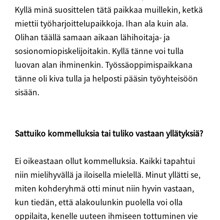
Kyllä minä suosittelen tätä paikkaa muillekin, ketkä
miettii työharjoittelupaikkoja. Ihan ala kuin ala.
Olihan täällä samaan aikaan lähihoitaja- ja
sosionomiopiskelijoitakin. Kyllä tänne voi tulla
luovan alan ihminenkin. Työssäoppimispaikkana
tänne oli kiva tulla ja helposti pääsin työyhteisöön
sisään.
Sattuiko kommelluksia tai tuliko vastaan yllätyksiä?
Ei oikeastaan ollut kommelluksia. Kaikki tapahtui
niin mielihyvällä ja iloisella mielellä. Minut yllätti se,
miten kohderyhmä otti minut niin hyvin vastaan,
kun tiedän, että alakoulunkin puolella voi olla
oppilaita, kenelle uuteen ihmiseen tottuminen vie