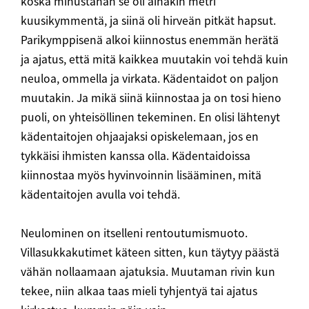
koska minustahan se oli ainakin metri
kuusikymmentä, ja siinä oli hirveän pitkät hapsut.
Parikymppisenä alkoi kiinnostus enemmän herätä
ja ajatus, että mitä kaikkea muutakin voi tehdä kuin
neuloa, ommella ja virkata. Kädentaidot on paljon
muutakin. Ja mikä siinä kiinnostaa ja on tosi hieno
puoli, on yhteisöllinen tekeminen. En olisi lähtenyt
kädentaitojen ohjaajaksi opiskelemaan, jos en
tykkäisi ihmisten kanssa olla. Kädentaidoissa
kiinnostaa myös hyvinvoinnin lisääminen, mitä
kädentaitojen avulla voi tehdä.
Neulominen on itselleni rentoutumismuoto.
Villasukkakutimet käteen sitten, kun täytyy päästä
vähän nollaamaan ajatuksia. Muutaman rivin kun
tekee, niin alkaa taas mieli tyhjentyä tai ajatus