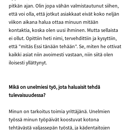
pitkän ajan. Olin jopa vähän valmistautunut siihen,
että voi olla, että jotkut asiakkaat eivät koko neljän
viikon aikana halua ottaa minuun mitään
kontaktia, koska olen uusi ihminen. Mutta sellaista
ei ollut. Opittiin heti nimi, tervehdittiin ja kysyttiin,
että ”mitäs Essi tänään tehään”. Se, miten he ottivat
kaikki asiat niin avoimesti vastaan, niin siitä olen
iloisesti yllättynyt.
Mikä on unelmiesi työ, jota haluaisit tehdä
tulevaisuudessa?
Minun on tarkoitus toimia yrittäjänä. Unelmien
työssä minun työpäivät koostuvat kotona
tehtävästä valjassepän työstä, ja kädentaitojen