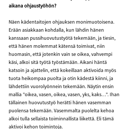
aikana ohjaustyöhön?
Näen kädentaitojen ohjauksen monimuotoisena.
Erään asiakkaan kohdalla, kun lähdin hänen
kanssaan pussihuovutustyötä tekemään, ja tiesin,
että hänen molemmat kätensä toimivat, niin
huomasin, että jotenkin vain se oikea, vahvempi
käsi, alkoi sitä työtä työstämään. Aikani häntä
katsoin ja ajattelin, että kokeillaan aktivoida myös
tuota heikompaa puolta ja otin kädestä kiinni, ja
lähdettiin vuorolyönnein tekemään. Näytin ensin
mallia ”oikea, vasen, oikea, vasen, yks, kaks…”. Ihan
tällainen huovutustyö herätti hänen vasemman
puolensa tekemään. Vasemmalta puolelta kehoa
alkoi tulla sellaista toiminnallista liikettä. Eli tämä
aktivoi kehon toimintoja.