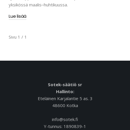
yksikössä maalis‒huhtikuussa.
Lue lisää
Sivu 1 / 1
Sotek-säätiö sr
Hallinto:
Eteläinen Karjalantie 5 as. 3
48600 Kotka
info@sotek.fi
Y-tunnus: 1890839-1