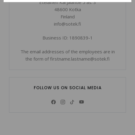
Eteläinen Karjalantie 5 as. 3
48600 Kotka
Finland
info@sotek.fi
Business ID: 1890839-1
The email addresses of the employees are in
the form of firstname.lastname@sotek.fi
FOLLOW US ON SOCIAL MEDIA