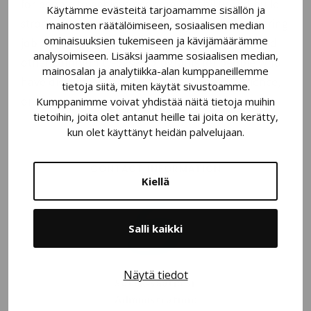
for people to achieve economic stability and build
Käytämme evästeitä tarjoamamme sisällön ja
strong families and vibrant communities by offering
mainosten räätälöimiseen, sosiaalisen median
ominaisuuksien tukemiseen ja kävijämäärämme
job training, employment placement services and
analysoimiseen. Lisäksi jaamme sosiaalisen median,
other community-based programs for people who
mainosalan ja analytiikka-alan kumppaneillemme
have disabilities, lack education or job experience,
tietoja siitä, miten käytät sivustoamme.
or face employment challenges.
Kumppanimme voivat yhdistää näitä tietoja muihin
tietoihin, joita olet antanut heille tai joita on kerätty,
kun olet käyttänyt heidän palvelujaan.
CONTACT INFORMATION
Kiellä
Salli kaikki
Näytä tiedot
Sotek-säätiö sr
Administration: