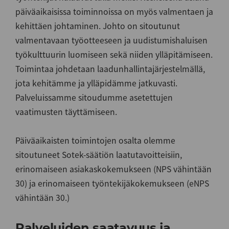
päiväaikaisissa toiminnoissa on myös valmentaen ja
kehittäen johtaminen. Johto on sitoutunut
valmentavaan työotteeseen ja uudistumishaluisen
työkulttuurin luomiseen sekä niiden ylläpitämiseen.
Toimintaa johdetaan laadunhallintajärjestelmällä,
jota kehitämme ja ylläpidämme jatkuvasti.
Palveluissamme sitoudumme asetettujen
vaatimusten täyttämiseen.
Päiväaikaisten toimintojen osalta olemme
sitoutuneet Sotek-säätiön laatutavoitteisiin,
erinomaiseen asiakaskokemukseen (NPS vähintään
30) ja erinomaiseen työntekijäkokemukseen (eNPS
vähintään 30.)
Palveluiden saatavuus ja