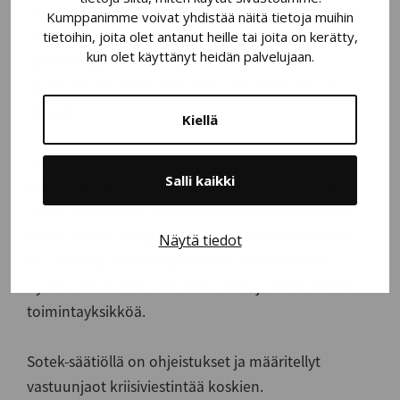
Toimintayksiköissä on olemassa menettelyohjeet
Kumppanimme voivat yhdistää näitä tietoja muihin
poikkeustilanteisiin. Toimintayksiköissä on
tietoihin, joita olet antanut heille tai joita on kerätty,
kun olet käyttänyt heidän palvelujaan.
sijaistenkäyttösuunnitelma ja ohjeistukset
asiakkaan katoamiseen sekä väkivallan uhkaan
liittyen.
Kiellä
Tartuntatautien ehkäisemiseksi päiväaikaisissa
Salli kaikki
toiminnoissa noudatetaan kulloinkin voimassa
olevia ohjeistuksia epidemioiden ehkäisemiseksi,
kuten siivous, suojavarusteet ja desinfiointiaineet.
Näytä tiedot
Tarvittaessa toimintayksiköissä konsultoidaan
hyvinvointialueen tartuntatautien ja infektioiden
toimintayksikköä.
Sotek-säätiöllä on ohjeistukset ja määritellyt
vastuunjaot kriisiviestintää koskien.