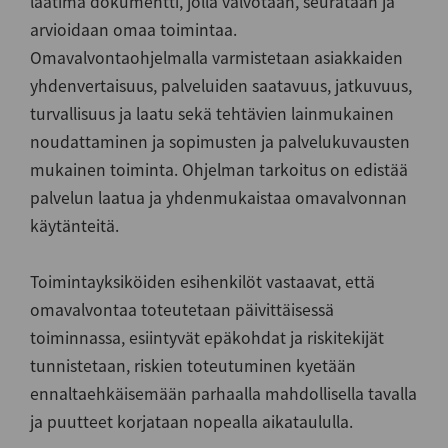
laatima dokumentti, jolla valvotaan, seurataan ja
arvioidaan omaa toimintaa.
Omavalvontaohjelmalla varmistetaan asiakkaiden
yhdenvertaisuus, palveluiden saatavuus, jatkuvuus,
turvallisuus ja laatu sekä tehtävien lainmukainen
noudattaminen ja sopimusten ja palvelukuvausten
mukainen toiminta. Ohjelman tarkoitus on edistää
palvelun laatua ja yhdenmukaistaa omavalvonnan
käytänteitä.
Toimintayksiköiden esihenkilöt vastaavat, että
omavalvontaa toteutetaan päivittäisessä
toiminnassa, esiintyvät epäkohdat ja riskitekijät
tunnistetaan, riskien toteutuminen kyetään
ennaltaehkäisemään parhaalla mahdollisella tavalla
ja puutteet korjataan nopealla aikataululla.