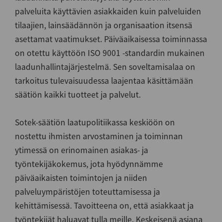
palveluita käyttävien asiakkaiden kuin palveluiden
tilaajien, lainsäädännön ja organisaation itsensä
asettamat vaatimukset. Päiväaikaisessa toiminnassa
on otettu käyttöön ISO 9001 -standardin mukainen
laadunhallintajärjestelmä. Sen soveltamisalaa on
tarkoitus tulevaisuudessa laajentaa käsittämään
säätiön kaikki tuotteet ja palvelut.
Sotek-säätiön laatupolitiikassa keskiöön on
nostettu ihmisten arvostaminen ja toiminnan
ytimessä on erinomainen asiakas- ja
työntekijäkokemus, jota hyödynnämme
päiväaikaisten toimintojen ja niiden
palveluympäristöjen toteuttamisessa ja
kehittämisessä. Tavoitteena on, että asiakkaat ja
työntekijät haluavat tulla meille. Keskeisenä asiana