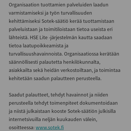
Organisaation tuottamien palveluiden laadun
varmistamiseksi ja työn turvallisuuden
kehittämiseksi Sotek-säätiö kerää tuottamistaan
palveluistaan ja toimitiloistaan tietoa useista eri
lähteistä. HSE Lite -järjestelmän kautta saadaan
tietoa laatupoikkeamista ja
turvallisuushavainnoista. Organisaatiossa kerätään
säännöllisesti palautetta henkilökunnalta,
asiakkailta sekä heidän verkostoiltaan, ja toimintaa
kehitetään saadun palautteen perusteella.
Saadut palautteet, tehdyt havainnot ja niiden
perusteella tehdyt toimenpiteet dokumentoidaan
ja niistä julkaistaan kooste Sotek-säätiön julkisilla
internetsivuilla neljän kuukauden välein,
osoitteessa:
www.sotek.fi