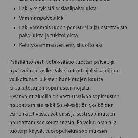
Laki yksityisistä sosiaalipalveluista
Vammaispalvelulaki
Laki vammaisuuden perusteella järjestettävistä
palveluista ja tukitoimista
Kehitysvammaisten erityishuoltolaki
Pääsääntöisesti Sotek-säätiö tuottaa palveluja
hyvinvointialueille. Palveluntuottajaksi säätiö on
valikoitunut julkisten hankintojen kautta
kilpailutettujen sopimusten nojalla.
Hyvinvointialueilla on vastuu valvoa sopimusten
noudattamista sekä Sotek-säätiön yksiköiden
esihenkilöt vastaavat ensisijaisesti sopimusten
noudattamisen seurannasta. Palvelun ostaja ja
tuottaja käyvät vuoropuhelua sopimuksen