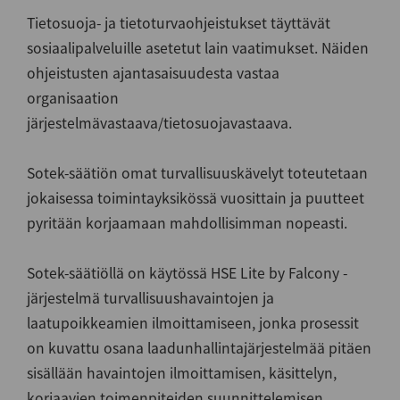
Tietosuoja- ja tietoturvaohjeistukset täyttävät
sosiaalipalveluille asetetut lain vaatimukset. Näiden
ohjeistusten ajantasaisuudesta vastaa
organisaation
järjestelmävastaava/tietosuojavastaava.
Sotek-säätiön omat turvallisuuskävelyt toteutetaan
jokaisessa toimintayksikössä vuosittain ja puutteet
pyritään korjaamaan mahdollisimman nopeasti.
Sotek-säätiöllä on käytössä HSE Lite by Falcony -
järjestelmä turvallisuushavaintojen ja
laatupoikkeamien ilmoittamiseen, jonka prosessit
on kuvattu osana laadunhallintajärjestelmää pitäen
sisällään havaintojen ilmoittamisen, käsittelyn,
korjaavien toimenpiteiden suunnittelemisen,