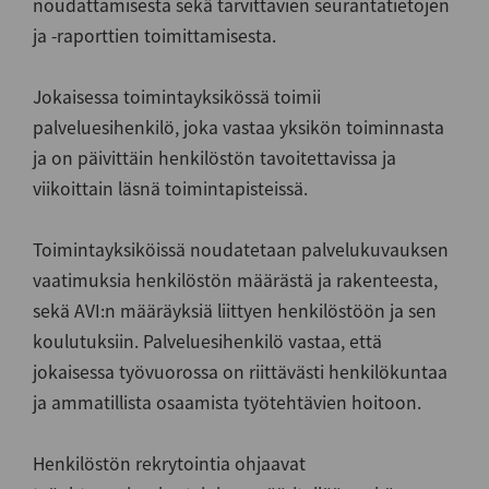
noudattamisesta sekä tarvittavien seurantatietojen
ja -raporttien toimittamisesta.
Jokaisessa toimintayksikössä toimii
palveluesihenkilö, joka vastaa yksikön toiminnasta
ja on päivittäin henkilöstön tavoitettavissa ja
viikoittain läsnä toimintapisteissä.
Toimintayksiköissä noudatetaan palvelukuvauksen
vaatimuksia henkilöstön määrästä ja rakenteesta,
sekä AVI:n määräyksiä liittyen henkilöstöön ja sen
koulutuksiin. Palveluesihenkilö vastaa, että
jokaisessa työvuorossa on riittävästi henkilökuntaa
ja ammatillista osaamista työtehtävien hoitoon.
Henkilöstön rekrytointia ohjaavat