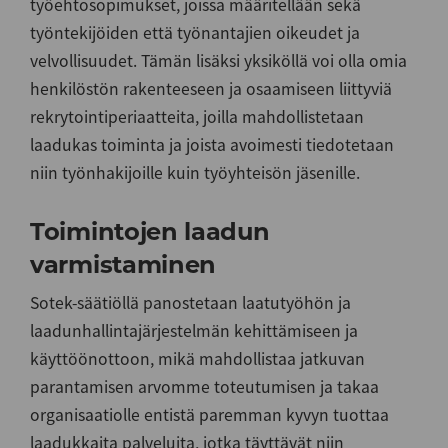
työehtosopimukset, joissa määritellään sekä
työntekijöiden että työnantajien oikeudet ja
velvollisuudet. Tämän lisäksi yksiköllä voi olla omia
henkilöstön rakenteeseen ja osaamiseen liittyviä
rekrytointiperiaatteita, joilla mahdollistetaan
laadukas toiminta ja joista avoimesti tiedotetaan
niin työnhakijoille kuin työyhteisön jäsenille.
Toimintojen laadun
varmistaminen
Sotek-säätiöllä panostetaan laatutyöhön ja
laadunhallintajärjestelmän kehittämiseen ja
käyttöönottoon, mikä mahdollistaa jatkuvan
parantamisen arvomme toteutumisen ja takaa
organisaatiolle entistä paremman kyvyn tuottaa
laadukkaita palveluita, jotka täyttävät niin