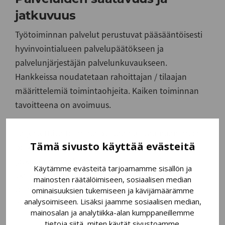
jatkuvuus
Työtoiminnan palvelut perustuvat pääsääntöisesti
hyvinvointialueen palvelupäätökseen ja
palvelunjärjestäjän palvelunkuvaukseen.
Hankkeissa noudatetaan rahoittajan / tilaajan
määrittelemiä toimintaohjeita. Kaiken toiminnan
tavoitteena on avoimuus.
Järjestettävä toiminta pyritään turvaamaan myös
Tämä sivusto käyttää evästeitä
poikkeuksellisissa olosuhteissa. Valmius- ja
jatkuvuudenhallintasuunnitelmat laaditaan
Käytämme evästeitä tarjoamamme sisällön ja
yksiköittäin. Suunnitelmassa kuvataan kriittiset
mainosten räätälöimiseen, sosiaalisen median
toiminnot ja tarpeelliset yhteystiedot
ominaisuuksien tukemiseen ja kävijämäärämme
analysoimiseen. Lisäksi jaamme sosiaalisen median,
häiriötilanteessa.
mainosalan ja analytiikka-alan kumppaneillemme
tietoja siitä, miten käytät sivustoamme.