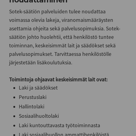
Sotek-säätiön palveluiden tulee noudattaa
voimassa olevia lakeja, viranomaismääräysten
asettamia ohjeita sekä palvelusopimuksia. Sotek-
säätiön johto huolehtii, että henkilöstö tuntee
toiminnan, keskeisimmät lait ja säädökset sekä
palvelusopimukset. Tarvittaessa henkilöstölle
järjestetään lisäkoulutuksia.
Toimintoja ohjaavat keskeisimmät lait ovat:
Laki ja säädökset
Perustuslaki
Hallintolaki
Sosiaalihuoltolaki
Laki kuntouttavasta työtoiminnasta
Laki sosiaalihuollon ammattihenkilöistä