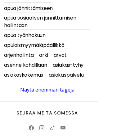
apua jännittämiseen
apua sosiaalisen jännittämisen
hallintaan
apua työnhakuun
apulaismyymäläpäällikkö
arjenhallinta
arki
arvot
asenne kohdillaan
asiakas-tyhy
asiakaskokemus
asiakaspalvelu
asiakastarina
asiakastarinat
Näytä enemmän tageja
asiakasymmärrys
asiakkaan näkökulma
SEURAA MEITÄ SOMESSA
asiantuntijablogi
askartelu
askartelu- ja käsityötuotteet
av-media
avajaiset
Avittaja