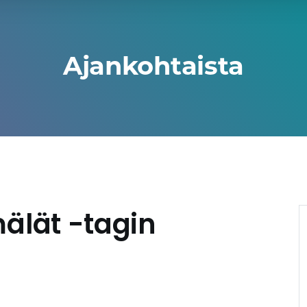
Ajankohtaista
älät -tagin