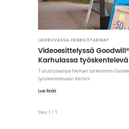
-
LÄHIKUVASSA
HENKILÖTARINAT
Videoesittelyssä Goodwil
Karhulassa työskentelevä 
Tutustutaanpa hieman tarkemmin Goodwil
työskentelevään Kerliin!
Lue lisää
Sivu 1 / 1