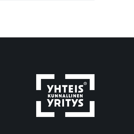
Avittaja-ryhmä
Avittajan luontoretket
avoimet työpaikat
avotyö
bändi
blogi
blogikirjoitus
digiähky
digiasiat
digilaitteet
digimaailma
digimotivaattori
Digimotivaattori-kurssi
Digimotivaattorin syksyn 2026
kurssit
digiopastaja
digiopastaja-kurssi
digitaaliset taidot
digitaalisuus
digitaidot
digitaidot haltuun
digitaitojen opettelu
digitaitojen oppiminen
digivälineet