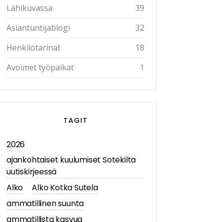
Lähikuvassa
39
Asiantuntijablogi
32
Henkilötarinat
18
Avoimet työpaikat
1
TAGIT
2026
ajankohtaiset kuulumiset Sotekilta
uutiskirjeessä
Alko
Alko Kotka Sutela
ammatillinen suunta
ammatillista kasvua