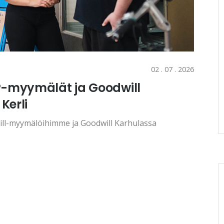
02 . 07 . 2026
l®-myymälät ja Goodwill
Kerli
l-myymälöihimme ja Goodwill Karhulassa