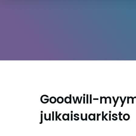
Goodwill-myym
julkaisuarkisto