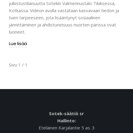
julkistustilaisuutta Sotekin Valmennustalo Tikiksessä,
Kotkassa. Videon avulla vastataan kasvavaan tiedon ja
tuen tarpeeseen, jota lisääntynyt sosiaalinen
jännittäminen ja ahdistuneisuus nuorten parissa ovat
luoneet.
Lue lisää
Sivu 1 / 1
Sotek-säätiö sr
Hallinto:
Eteläinen Karjalantie 5 as. 3