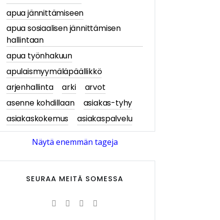
apua jännittämiseen
apua sosiaalisen jännittämisen
hallintaan
apua työnhakuun
apulaismyymäläpäällikkö
arjenhallinta
arki
arvot
asenne kohdillaan
asiakas-tyhy
asiakaskokemus
asiakaspalvelu
asiakastarina
asiakastarinat
Näytä enemmän tageja
asiakasymmärrys
asiakkaan näkökulma
SEURAA MEITÄ SOMESSA
asiantuntijablogi
askartelu
askartelu- ja käsityötuotteet
av-media
avajaiset
Avittaja