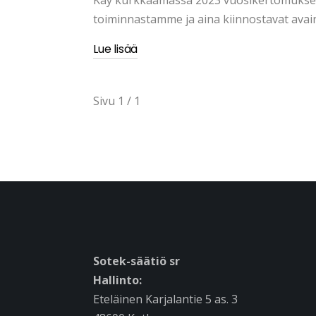
Käy kurkkaamassa 2023 vuosikertomuksem
toiminnastamme ja aina kiinnostavat avain
Lue lisää
Sivu 1 / 1
Sotek-säätiö sr
Hallinto:
Eteläinen Karjalantie 5 as. 3