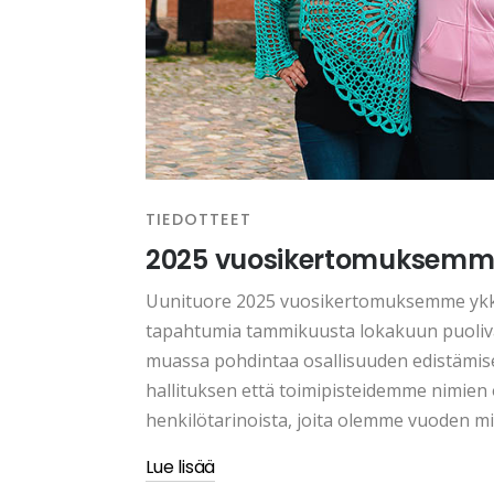
TIEDOTTEET
2025 vuosikertomuksemme
Uunituore 2025 vuosikertomuksemme ykk
tapahtumia tammikuusta lokakuun puoliväl
muassa pohdintaa osallisuuden edistämise
hallituksen että toimipisteidemme nimien 
henkilötarinoista, joita olemme vuoden m
Lue lisää