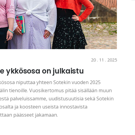
20 . 11 . 2025
 ykkösosa on julkaistu
ösosa niputtaa yhteen Sotekin vuoden 2025
in tienoille. Vuosikertomus pitää sisällään muun
stä palveluissamme, uudistusuutisia sekä Sotekin
osalta ja koosteen useista innostavista
ittaan päässeet jakamaan.