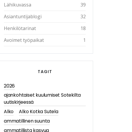
Lähikuvassa
39
Asiantuntijablogi
32
Henkilötarinat
18
Avoimet työpaikat
1
TAGIT
2026
ajankohtaiset kuulumiset Sotekilta
uutiskirjeessä
Alko
Alko Kotka Sutela
ammatillinen suunta
ammatillista kasvua