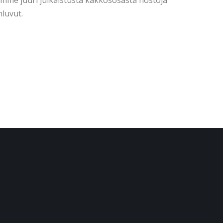
me juuri julkaistusta kakkososasta nostoja
luvut.