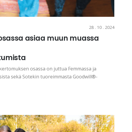
28 . 10 . 2024
 osassa asiaa muun muassa
tumista
ikertomuksen osassa on juttua Femmassa ja
ksista sekä Sotekin tuoreimmasta Goodwill®-