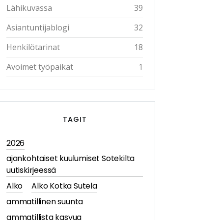
Lähikuvassa
39
Asiantuntijablogi
32
Henkilötarinat
18
Avoimet työpaikat
1
TAGIT
2026
ajankohtaiset kuulumiset Sotekilta
uutiskirjeessä
Alko
Alko Kotka Sutela
ammatillinen suunta
ammatillista kasvua