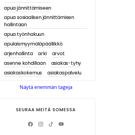
apua jännittämiseen
apua sosiaalisen jännittämisen
hallintaan
apua työnhakuun
apulaismyymäläpäällikkö
arjenhallinta
arki
arvot
asenne kohdillaan
asiakas-tyhy
asiakaskokemus
asiakaspalvelu
asiakastarina
asiakastarinat
Näytä enemmän tageja
asiakasymmärrys
asiakkaan näkökulma
SEURAA MEITÄ SOMESSA
asiantuntijablogi
askartelu
askartelu- ja käsityötuotteet
av-media
avajaiset
Avittaja