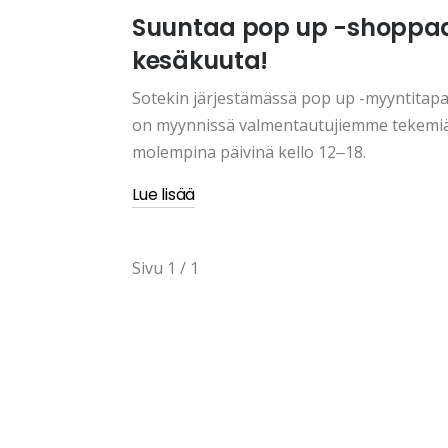
Suuntaa pop up -shoppaam
kesäkuuta!
Sotekin järjestämässä pop up -myyntitapa
on myynnissä valmentautujiemme tekemiä p
molempina päivinä kello 12‒18.
Lue lisää
Sivu 1 / 1