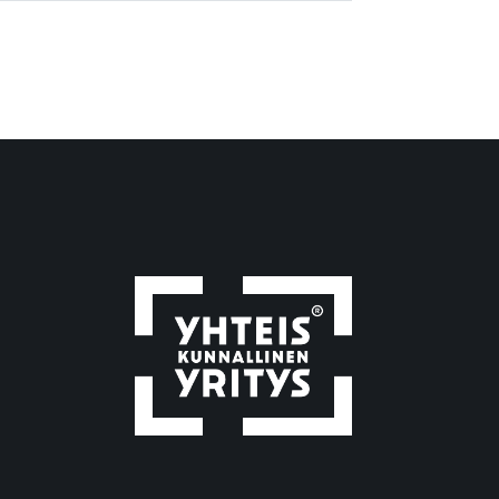
Avittaja-ryhmä
Avittajan luontoretket
avoimet työpaikat
avotyö
bändi
blogi
blogikirjoitus
digiähky
digiasiat
digilaitteet
digimaailma
digimotivaattori
Digimotivaattori-kurssi
Digimotivaattorin syksyn 2026
kurssit
digiopastaja
digiopastaja-kurssi
digitaaliset taidot
digitaalisuus
digitaidot
digitaidot haltuun
digitaitojen opettelu
digitaitojen oppiminen
digivälineet