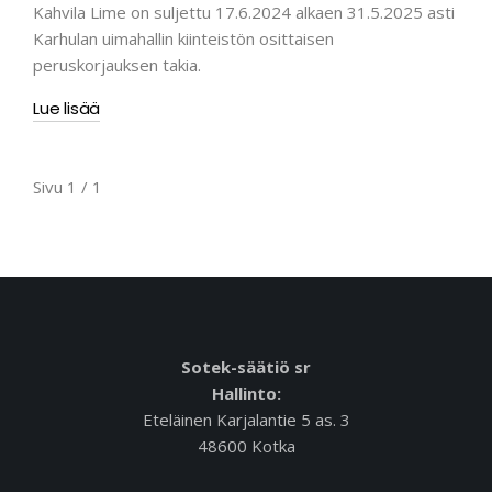
Kahvila Lime on suljettu 17.6.2024 alkaen 31.5.2025 asti
Karhulan uimahallin kiinteistön osittaisen
peruskorjauksen takia.
Lue lisää
Sivu 1 / 1
Sotek-säätiö sr
Hallinto:
Eteläinen Karjalantie 5 as. 3
48600 Kotka