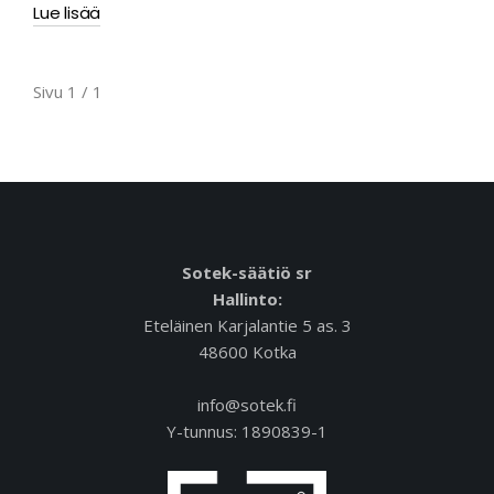
Lue lisää
Sivu 1 / 1
Sotek-säätiö sr
Hallinto:
Eteläinen Karjalantie 5 as. 3
48600 Kotka
info@sotek.fi
Y-tunnus: 1890839-1