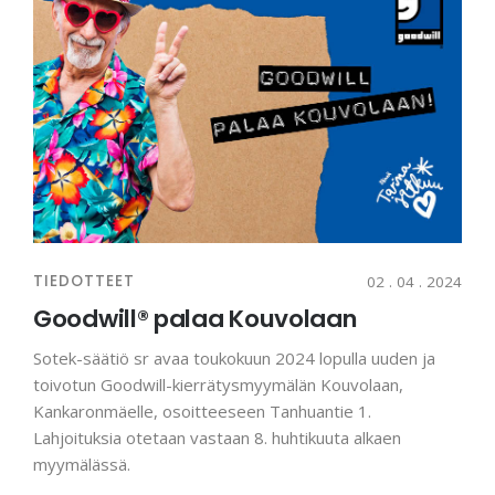
TIEDOTTEET
02 . 04 . 2024
Goodwill® palaa Kouvolaan
Sotek-säätiö sr avaa toukokuun 2024 lopulla uuden ja
toivotun Goodwill-kierrätysmyymälän Kouvolaan,
Kankaronmäelle, osoitteeseen Tanhuantie 1.
Lahjoituksia otetaan vastaan 8. huhtikuuta alkaen
myymälässä.