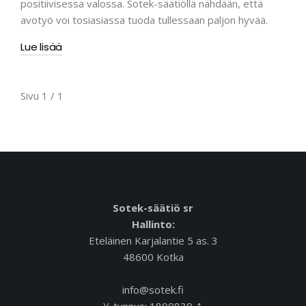
positiivisessa valossa. Sotek-säätiöllä nähdään, että
avotyö voi tosiasiassa tuoda tullessaan paljon hyvää.
Lue lisää
Sivu 1 / 1
Sotek-säätiö sr
Hallinto:
Eteläinen Karjalantie 5 as. 3
48600 Kotka
info@sotek.fi
Y-tunnus: 1890839-1