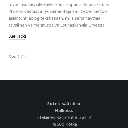
myös asumispalveluyksikön ulkopuolisille asiakkaille.
Yksikön vastaava työvalmentaja Sari Ceder kertoo
asiantuntijablogitekstissään, millaiselta näyttää
tavallinen valmennuspäivä Lounaskahvila Limessä.
Lue lisää
Sivu 1 / 1
Sotek-säätiö sr
Hallinto:
Eteläinen Karjalantie 5 as. 3
48600 Kotka