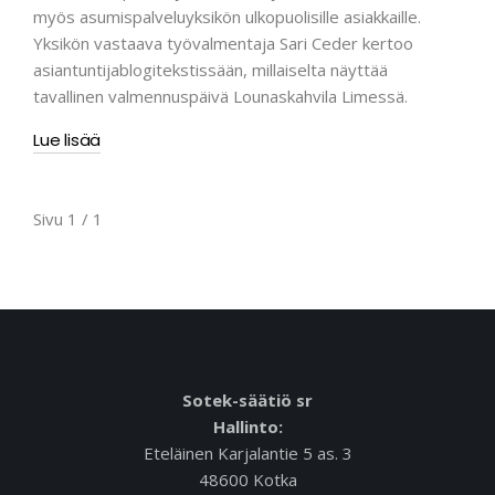
myös asumispalveluyksikön ulkopuolisille asiakkaille.
Yksikön vastaava työvalmentaja Sari Ceder kertoo
asiantuntijablogitekstissään, millaiselta näyttää
tavallinen valmennuspäivä Lounaskahvila Limessä.
Lue lisää
Sivu 1 / 1
Sotek-säätiö sr
Hallinto:
Eteläinen Karjalantie 5 as. 3
48600 Kotka