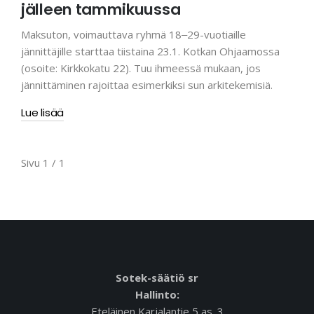
jälleen tammikuussa
Maksuton, voimauttava ryhmä 18‒29-vuotiaille
jännittäjille starttaa tiistaina 23.1. Kotkan Ohjaamossa
(osoite: Kirkkokatu 22). Tuu ihmeessä mukaan, jos
jännittäminen rajoittaa esimerkiksi sun arkitekemisiä.
Lue lisää
Sivu 1 / 1
Sotek-säätiö sr
Hallinto:
Eteläinen Karjalantie 5 as. 3