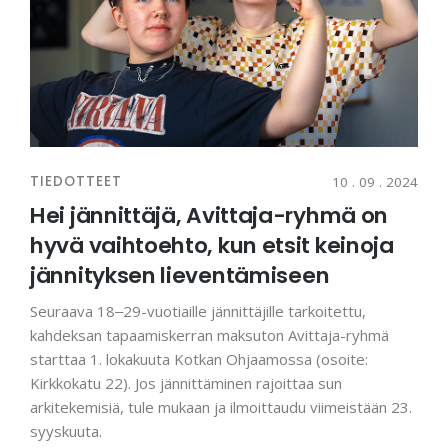
TIEDOTTEET
10 . 09 . 2024
Hei jännittäjä, Avittaja-ryhmä on
hyvä vaihtoehto, kun etsit keinoja
jännityksen lieventämiseen
Seuraava 18‒29-vuotiaille jännittäjille tarkoitettu,
kahdeksan tapaamiskerran maksuton Avittaja-ryhmä
starttaa 1. lokakuuta Kotkan Ohjaamossa (osoite:
Kirkkokatu 22). Jos jännittäminen rajoittaa sun
arkitekemisiä, tule mukaan ja ilmoittaudu viimeistään 23.
syyskuuta.