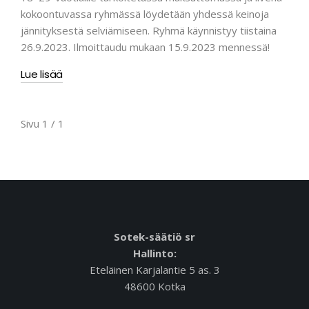
kokoontuvassa ryhmässä löydetään yhdessä keinoja
jännityksestä selviämiseen. Ryhmä käynnistyy tiistaina
26.9.2023. Ilmoittaudu mukaan 15.9.2023 mennessä!
Lue lisää
Sivu 1 / 1
Sotek-säätiö sr
Hallinto:
Eteläinen Karjalantie 5 as. 3
48600 Kotka