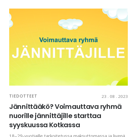
TIEDOTTEET
23 . 08 . 2023
Jännittääkö? Voimauttava ryhmä
nuorille jännittäjille starttaa
syyskuussa Kotkassa
18–29-vuotiaille tarkoitetussa maksuttomassa ja livenä