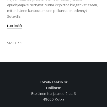
apuohjaajaksi siirtynyt Minna kirjoittaa blogitekstissään,
miten hänen kuntoutumisen polkunsa on edennyt
Sotekilla.
Lue lisää
Sivu 1 / 1
Sotek-säätiö sr
Hallinto:
Eteläinen Karjalantie 5 as. 3
48600 Kotka