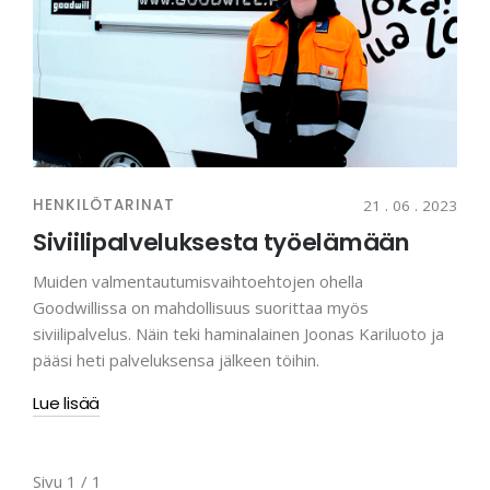
HENKILÖTARINAT
21 . 06 . 2023
Siviilipalveluksesta työelämään
Muiden valmentautumisvaihtoehtojen ohella
Goodwillissa on mahdollisuus suorittaa myös
siviilipalvelus. Näin teki haminalainen Joonas Kariluoto ja
pääsi heti palveluksensa jälkeen töihin.
Lue lisää
Sivu 1 / 1