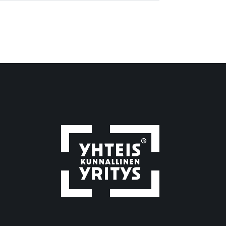
Avittaja-ryhmä
Avittajan luontoretket
avoimet työpaikat
avotyö
bändi
blogi
blogikirjoitus
digiähky
digiasiat
digilaitteet
digimaailma
digimotivaattori
Digimotivaattori-kurssi
Digimotivaattorin syksyn 2026
kurssit
digiopastaja
digiopastaja-kurssi
digitaaliset taidot
digitaalisuus
digitaidot
digitaidot haltuun
digitaitojen opettelu
digitaitojen oppiminen
digivälineet