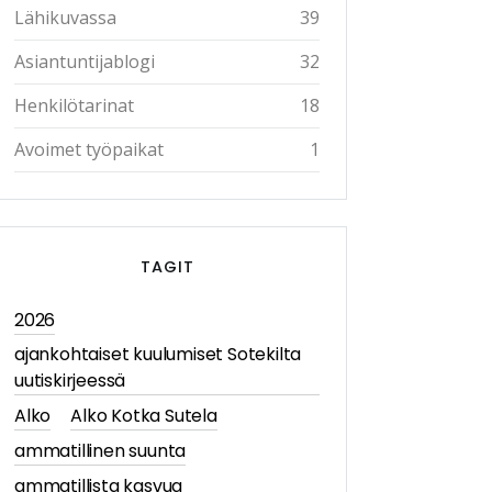
Lähikuvassa
39
Asiantuntijablogi
32
Henkilötarinat
18
Avoimet työpaikat
1
TAGIT
2026
ajankohtaiset kuulumiset Sotekilta
uutiskirjeessä
Alko
Alko Kotka Sutela
ammatillinen suunta
ammatillista kasvua