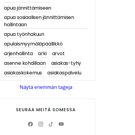
apua jännittämiseen
apua sosiaalisen jännittämisen
hallintaan
apua työnhakuun
apulaismyymäläpäällikkö
arjenhallinta
arki
arvot
asenne kohdillaan
asiakas-tyhy
asiakaskokemus
asiakaspalvelu
asiakastarina
asiakastarinat
Näytä enemmän tageja
asiakasymmärrys
asiakkaan näkökulma
SEURAA MEITÄ SOMESSA
asiantuntijablogi
askartelu
askartelu- ja käsityötuotteet
av-media
avajaiset
Avittaja