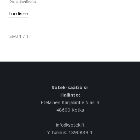
Goodwillissä.
Lue lisää
Sivu 1 / 1
Sotek-säätiö sr
Hallinto:
Eteläinen Karjalantie 5 as. 3
48600 Kotka
info@sotek.fi
Y-tunnus: 1890839-1